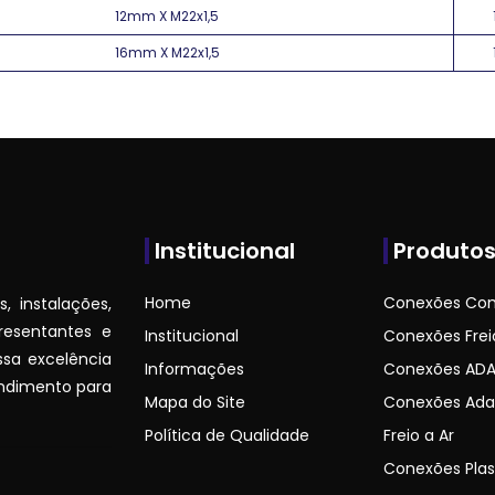
12mm X M22x1,5
16mm X M22x1,5
Institucional
Produto
Home
Conexões Co
 instalações,
resentantes e
Institucional
Conexões Frei
ssa excelência
Informações
Conexões ADA
ndimento para
Mapa do Site
Conexões Ada
Política de Qualidade
Freio a Ar
Conexões Plas