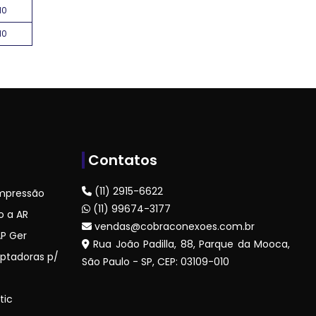
10
10
s
Contatos
(11) 2915-6622
mpressão
(11) 99674-3177
o a AR
vendas@cobraconexoes.com.br
P Ger
Rua João Padilla, 88, Parque da Mooca,
ptadoras p/
São Paulo - SP, CEP: 03109-010
tic