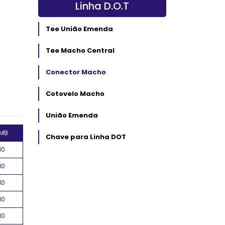
Linha D.O.T
Tee União Emenda
Tee Macho Central
Conector Macho
Cotovelo Macho
União Emenda
MB
Chave para Linha DOT
10
10
10
10
10