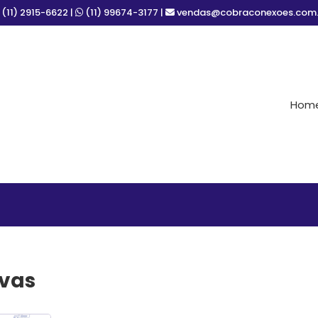
(11) 2915-6622 |
(11) 99674-3177
|
vendas@cobraconexoes.com.
Hom
ivas