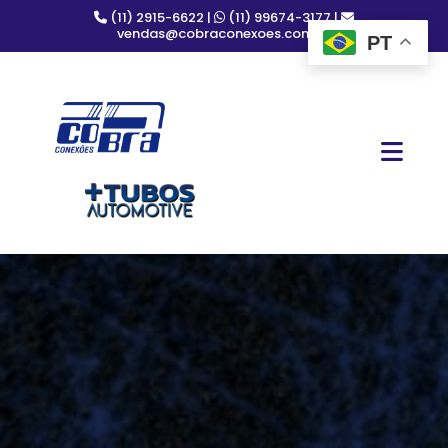
(11) 2915-6622 |
(11) 99674-3177
|
vendas@cobraconexoes.com.br
PT